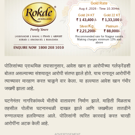
Gold Rate
Aug 4 ,2026 - Time 10.30Hrs
Gold 24 KT
Gold 22 KT
₹ 1 43,400 /-
₹ 1,33,100 /-
Kg
Silver/
Platinum
₹ 2,21,200/-
₹ 88,000/-
Recommended rate for Nagpur sarafa
Making charges minimum 13% and
above
पोलिसांच्या प्राथमिक तपासानुसार, आवेश खान हा आरोपीच्या गर्लफ्रेंडशी
बोलत असल्याच्या संशयातून आरोपी संतप्त झाले होते. याच रागातून आरोपींनी
त्याच्यावर मारहाण करत चाकूने वार केला. या हल्ल्यात आवेश खान गंभीर
जखमी झाला आहे.
घटनेनंतर नागरिकांमध्ये भीतीचे वातावरण निर्माण झाले. माहिती मिळताच
तहसील पोलीस घटनास्थळी दाखल झाले आणि जखमीला तातडीने
रुग्णालयात हलविण्यात आले. पोलिसांनी त्वरित कारवाई करत चारही
आरोपींना अटक केली आहे.
ADVERTISEMENT