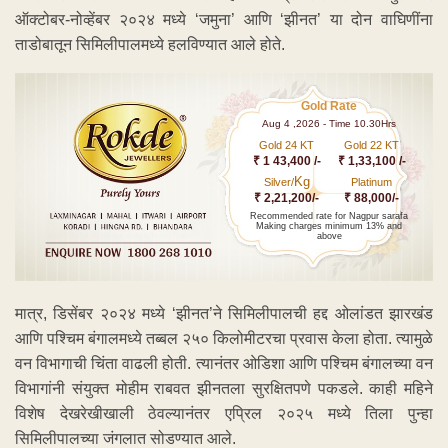
ऑक्टोबर-नोव्हेंबर २०२४ मध्ये ‘जमुना’ आणि ‘झीनत’ या दोन वाघिणींना
ताडोबातून सिमिलीपालमध्ये हलविण्यात आले होते.
Gold Rate
Aug 4 ,2026 - Time 10.30Hrs
Gold 24 KT
Gold 22 KT
₹ 1 43,400 /-
₹ 1,33,100 /-
Kg
Silver/
Platinum
₹ 2,21,200/-
₹ 88,000/-
Recommended rate for Nagpur sarafa
Making charges minimum 13% and
above
मात्र, डिसेंबर २०२४ मध्ये ‘झीनत’ने सिमिलीपालची हद्द ओलांडत झारखंड
आणि पश्चिम बंगालमध्ये तब्बल २५० किलोमीटरचा प्रवास केला होता. त्यामुळे
वन विभागाची चिंता वाढली होती. त्यानंतर ओडिशा आणि पश्चिम बंगालच्या वन
विभागांनी संयुक्त मोहीम राबवत झीनतला सुरक्षितपणे पकडले. काही महिने
विशेष देखरेखीखाली ठेवल्यानंतर एप्रिल २०२५ मध्ये तिला पुन्हा
सिमिलीपालच्या जंगलात सोडण्यात आले.