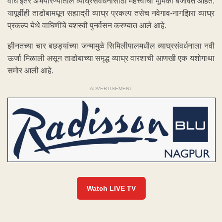
वाघ इतर अभयारण्यांतील व्याघ्रसंवर्धनासाठी महत्त्वाची भूमिका बजावत आहेत.
यापूर्वीही ताडोबामधून सह्याद्री व्याघ्र प्रकल्प तसेच नवेगाव-नागझिरा व्याघ्र
प्रकल्प येथे वाघिणींचे यशस्वी पुनर्वसन करण्यात आले आहे.
झीनतच्या चार बछड्यांच्या जन्मामुळे सिमिलीपालमधील व्याघ्रसंवर्धनाला नवी
ऊर्जा मिळाली असून ताडोबाच्या समृद्ध व्याघ्र वारशाची आणखी एक यशोगाथा
समोर आली आहे.
ADVERTISEMENT
Watch LIVE TV