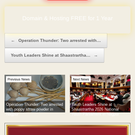
Domain & Hosting FREE for 1 Year
No Hidden Charges
Post navigation
←
Operation Thunder: Two arrested with…
Youth Leaders Shine at Shaastrartha…
→
Previous News
Next News
Operation Thunder: Two arrested
Youth Leaders Shine at
with poppy straw powder in
Shaastrartha 2026 National
Nagpur
Youth Parliament in Nagpur