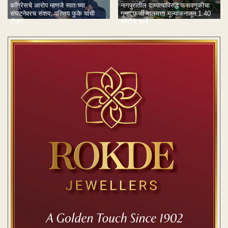
काँग्रेसचे आरोप म्हणजे स्वतःच्या
नागपुरातील दाम्पत्याविरुद्ध फसवणुकीचा
संघटनेवरच संशय; परिणय फुके यांची
गुन्हा;फर्जी मालमत्ता मूल्यांकनातून 1.40
टीका
कोटींचे कर्ज