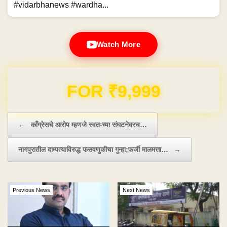
#vidarbhanews #wardha...
Watch More
Domain & Hosting FREE for 1 Year
Post navigation
←
काँग्रेसचे आरोप म्हणजे स्वतःच्या संघटनेवरच…
नागपुरातील दाम्पत्याविरुद्ध फसवणुकीचा गुन्हा;फर्जी मालमत्ता…
→
Previous News
Next News