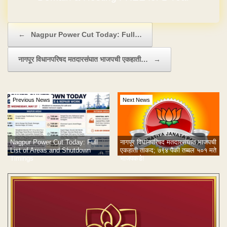
Post navigation
←
Nagpur Power Cut Today: Full…
नागपूर विधानपरिषद मतदारसंघात भाजपची एकहाती…
→
Previous News
Next News
Nagpur Power Cut Today: Full
नागपूर विधानपरिषद मतदारसंघात भाजपची
List of Areas and Shutdown
एकहाती ताकद; ७९४ पैकी तब्बल ५०१ मते
Timings
भाजपकडे!