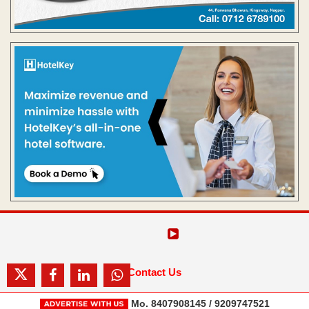
Contact Us
Mo. 8407908145 / 9209747521