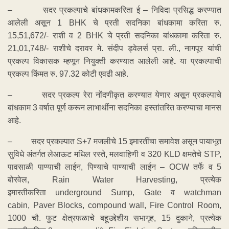
– सदर प्रकल्पाचे बांधकामकरिता ई
–
निविदा प्रसिद्ध करण्यात
आलेली असून 1 BHK
चे प्रती सदनिका बांधकामा करिता रु.
15,51,672/- राशी व 2 BHK
चे प्रती सदनिका बांधकामा करिता रु.
21,01,748/- राशीचे दरावर मे. संदीप ड्वेलर्स प्रा. ली., नागपूर यांची
प्रकल्प विकासक म्हणून नियुक्ती करण्यात आलेली आहे
.
या प्रकल्पाची
प्रकल्प किंमत रु. 97.32 कोटी एवढी आहे.
– सदर प्रकल्प रेरा नोंदणीकृत करण्यात येणार असून प्रकल्पाचे
बांधकाम 3 वर्षात पूर्ण करून लाभार्थीना सदनिका हस्तांतरित करण्याचा मानस
आहे.
– सदर प्रकल्पात S+7 मजलीचे 15 इमारतींचा समावेश असून पायाभूत
सुविधे अंतर्गत लेआऊट मधिल रस्ते, मलवाहिणी व 320 KLD क्षमतेचे STP,
पावसाळी पाण्याची लाईन, पिण्याचे पाण्याची लाईन – OCW तर्फे व 5
बोरवेल, Rain Water Harvesting, प्रत्येक
इमारतीकरिता underground
Sump, Gate
व watchman
cabin, Paver Blocks, compound wall, Fire Control Room,
1000 चौ. फुट क्षेत्रफळाचे बहूउद्देशीय सभागृह, 15 दुकाने, प्रत्येक