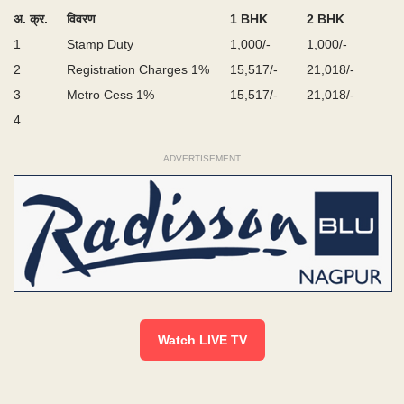
अ
.
क्र
.
विवरण
1
BHK
2
BHK
1
Stamp Duty
1,000/-
1,000/-
2
Registration Charges 1%
15,517/-
21,018/-
3
Metro Cess 1%
15,517/-
21,018/-
4
ADVERTISEMENT
Watch LIVE TV