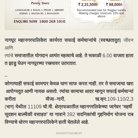
₹ 2,31,500/-
₹ 88,000/-
Recommended rate for Nagpur sarafa
Making charges minimum 13% and
above
नागपूर
महानगरपालिकेत
कार्यरत
सफाई
कर्मचाऱ्यांचे
(
स्वच्छतादुत
) जीवन
आणि
त्यांचे
समाजातील
योगदान
अत्यंत
महत्वाचे
आहे
.
ते
सकाळी
6.00
वाजता
हाता
त
झाडु
घेउन
नागपूरच्या
रस्त्यावर
उतरतात
.
–
कोणत्याही
सफाई
कामगार
केवळ
घाण
साफ
करत
नाही
,
तर
ते
समाजाचा
खरा
आरोग्यदुत
आणी
नायक
असतो
.
त्यांचा
कामाचा
आदर
म्हणून
सफाई
कर्मचाऱ्यां
करीता
मौजा
–
नारी
,
ख
.
क्र
.109-110/2,3
(
भाग
)
येथील
11109
चौ
.
मी
.
क्षेत्रफळातील
महानगरलिकेच्या
जागेवर
“
महर्षी
सुदशन
बाल्मीकी
वसाहत
”
या
नावाने
392
सदनिकांची
गृहनिर्माण
योजना
राब
विण्याचे
धोरण
महानगरपालिकेने
हाती
घेतलेले
आहे
.
ADVERTISEMENT