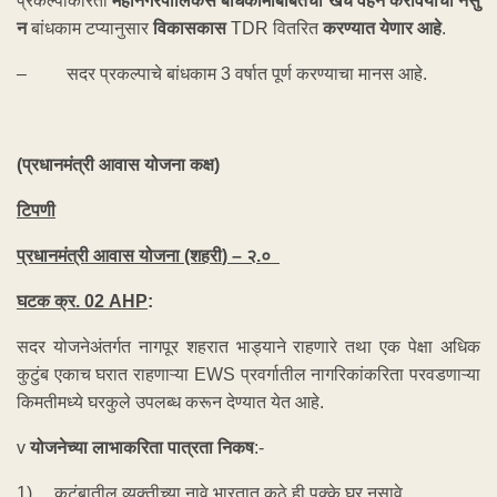
प्रकल्पाकरिता
महानगरपालिकेस
बांधकामाबाबतचा
खर्च
वहन
करावयाचा
नसु
न
बांधकाम टप्यानुसार
विकासकास
TDR वितरित
करण्यात
येणार
आहे
.
– सदर प्रकल्पाचे बांधकाम 3 वर्षात पूर्ण करण्याचा मानस आहे.
(
प्रधानमंत्री आवास योजना कक्ष
)
टिपणी
प्रधानमंत्री आवास योजना (शहरी
)
–
२.०
घटक
क्र
.
02
AHP
:
सदर योजनेअंतर्गत नागपूर शहरात भाड्याने राहणारे तथा एक पेक्षा अधिक
कुटुंब एकाच घरात राहणाऱ्या EWS प्रवर्गातील नागरिकांकरिता परवडणाऱ्या
किमतीमध्ये घरकुले उपलब्ध करून देण्यात येत आहे.
v
योजनेच्या
लाभाकरिता
पात्रता
निकष
:-
1) कुटुंबातील व्यक्तीच्या नावे भारतात कुठे ही पक्के घर नसावे.