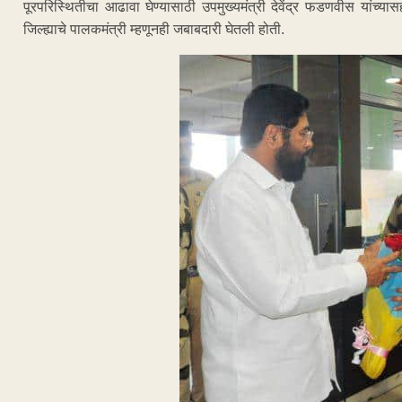
पूरपरिस्थितीचा आढावा घेण्यासाठी उपमुख्यमंत्री देवेंद्र फडणवीस यांच्यास
जिल्ह्याचे पालकमंत्री म्हणूनही जबाबदारी घेतली होती.