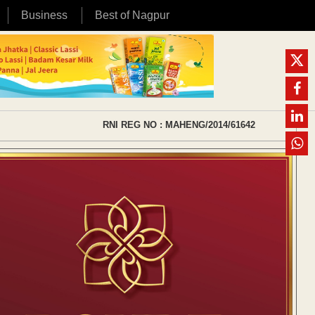
Business
Best of Nagpur
RNI REG NO : MAHENG/2014/61642