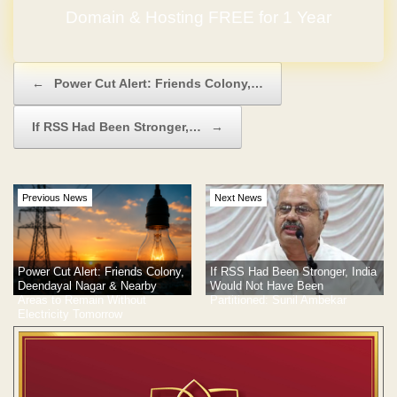
Domain & Hosting FREE for 1 Year
Post navigation
←
Power Cut Alert: Friends Colony,…
If RSS Had Been Stronger,…
→
Previous News
Next News
Power Cut Alert: Friends Colony,
If RSS Had Been Stronger, India
Deendayal Nagar & Nearby
Would Not Have Been
Areas to Remain Without
Partitioned: Sunil Ambekar
Electricity Tomorrow