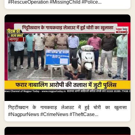
#RescueOperation #MissingChild #Police...
गिट्टीखदान के गायकवाड़ लेआउट में हुई चोरी का खुलासा
#NagpurNews #CrimeNews #TheftCase...