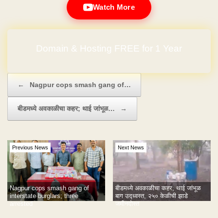
Watch More
Domain & Hosting FREE for 1 Year
Post navigation
←
Nagpur cops smash gang of…
बीडमध्ये अवकाळीचा कहर; थाई जांभूळ…
→
Previous News
Next News
Nagpur cops smash gang of
बीडमध्ये अवकाळीचा कहर; थाई जांभूळ
interstate burglars; three
बाग उद्ध्वस्त, २५० केळीची झाडे
arrested
जमीनदोस्त