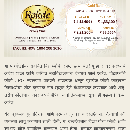
Gold Rate
Aug 4 ,2026 - Time 10.30Hrs
Gold 24 KT
Gold 22 KT
₹ 1 43,400 /-
₹ 1,33,100 /-
Kg
Silver/
Platinum
₹ 2,21,200/-
₹ 88,000/-
Recommended rate for Nagpur sarafa
Making charges minimum 13% and
above
या पार्श्वभूमीवर संबंधित विद्यार्थ्यांची स्पष्ट छायाचित्रे पुन्हा सादर करण्याचे
आदेश शाळा आणि कनिष्ठ महाविद्यालयांना देण्यात आले आहेत. विद्यार्थ्यांचे
फोटो JPG स्वरूपात पाठवणे आवश्यक असून प्रत्येक फोटो फाइलला
विद्यार्थ्याचा सीट क्रमांक नाव म्हणून देणे बंधनकारक करण्यात आले आहे.
तसेच फोटोचा आकार ५० केबीपेक्षा कमी ठेवण्याच्या सूचनाही मंडळाने दिल्या
आहेत.
यंदा प्रथमच गुणपत्रिका आणि प्रमाणपत्र एकाच दस्तऐवजात देण्याची नवी
व्यवस्था लागू करण्यात आली होती. या दस्तऐवजात विद्यार्थ्यांचा फोटो आणि
क्यूआर कोड समाविष्ट करण्यात आला होता. बनावट कागदपत्रांना आळा