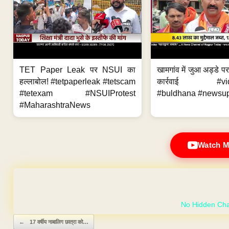
TET Paper Leak पर NSUI का
खामगांव में जुआ अड्डे प
हल्लाबोल! #tetpaperleak #tetscam
कार्रवाई #vid
#tetexam #NSUIProtest
#buldhana #newsupd
#MaharashtraNews
Watch M
GET YOUR OWN
Post navigation
←
17 वर्षीय नाबालिग छात्रा को…