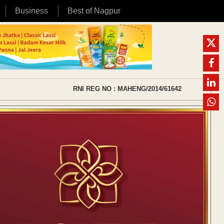
Business
Best of Nagpur
RNI REG NO : MAHENG/2014/61642