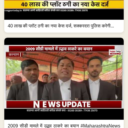
40 लाख की प्लॉट ठगी का नया केस दर्ज, सक्करदरा पुलिस करेगी...
2009 सीडी मामले में उद्धव ठाकरे का बयान #MaharashtraNews