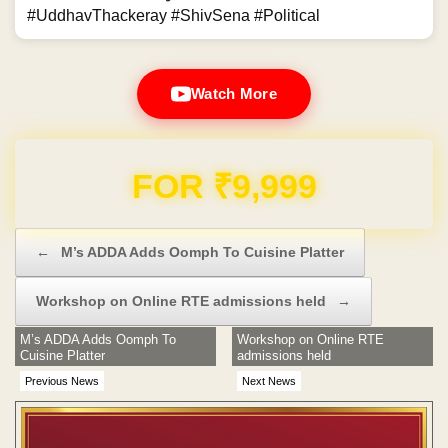
#UddhavThackeray #ShivSena #Political
Watch More
FOR ₹9,999
Post navigation
←
M’s ADDA Adds Oomph To Cuisine Platter
Workshop on Online RTE admissions held
→
M’s ADDA Adds Oomph To
Workshop on Online RTE
Cuisine Platter
admissions held
Previous News
Next News