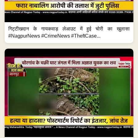
गिट्टीखदान के गायकवाड़ लेआउट में हुई चोरी का खुलासा
#NagpurNews #CrimeNews #TheftCase...