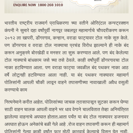
भारतीय राष्ट्रीय राजमार्ग प्राधिकरणा च्या वतीने ओरिएंटल कन्स्ट्रक्शन
कंपनी ने सुमारे दहा वर्षांपुर्वी नागपूर जबलपूर महामार्गाचे चौपदरीकरण करून
२०१२ ला खापरी, डोंगरगाव, कन्हान, वराडा फाट्यावर टोल नाके सुरु केले.
पण डोंगरगाव व वराडा टोल नाक्याचा प्रचंड विरोध झाल्याने ही नाके बंद
करून अनुक्रमे बोरखेडी व मनसर ला सुरू करण्यात आले. पण बंद केलेल्या
टोल नाक्याचे बांधकाम जसे च्या तसे ठेवले. काही वर्षांपुर्वी डोंगरगावचा टोल
नाका हटविण्यात आला. पण वराडा फाट्या जवळील बंद पथकर नाका आठ
वर्षे लोटूनही हटविण्यात आला नाही. या बंद पथकर नाक्यावर महामार्ग
पोलिसांनी आपली चौकी लावून वाहने तपासणीच्या नावाखाली अवैध वसुली
करण्याचे काम
नित्यनेमाने करीत आहेत. पोलिसांच्या जाचक त्रासा‌पासून सुटका करून घेण्या
साठी वाहन चालक आपली वाहने भर धाव वेगाने चालवितात तेव्हा अनियंत्रित
झालेल्या वाहनाचे अपघात होतात.आता पर्यंत या बंद टोल नाक्यावर डजनावर
अपघात होऊन अनेकांचे बळी गेले आहे .रोज वाहन तपासणी करून ही महामार्ग
पोलिसांनी गेल्या काही वर्षांत फार मोठी कारवाई केल्याचे दिसुन येत नाही.