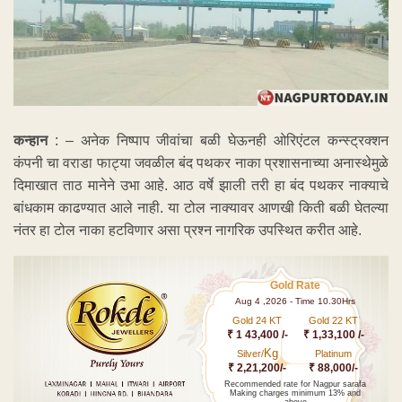
कन्हान
: – अनेक निष्पाप जीवांचा बळी घेऊनही ओरिएंटल कन्स्ट्रक्शन
कंपनी चा वराडा फाट्या जवळील बंद पथकर नाका प्रशासनाच्या अनास्थेमुळे
दिमाखात ताठ मानेने उभा आहे. आठ वर्षे झाली तरी हा बंद पथकर नाक्याचे
बांधकाम काढण्यात आले नाही. या टोल नाक्यावर आणखी किती बळी घेतल्या
नंतर हा टोल नाका हटविणार असा प्रश्न नागरिक उपस्थित करीत आहे.
Gold Rate
Aug 4 ,2026 - Time 10.30Hrs
Gold 24 KT
Gold 22 KT
₹ 1 43,400 /-
₹ 1,33,100 /-
Kg
Silver/
Platinum
₹ 2,21,200/-
₹ 88,000/-
Recommended rate for Nagpur sarafa
Making charges minimum 13% and
above