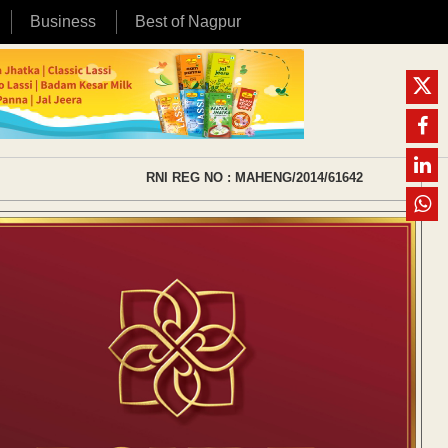
Business
Best of Nagpur
RNI REG NO : MAHENG/2014/61642