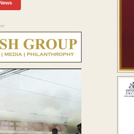
 News
ENT