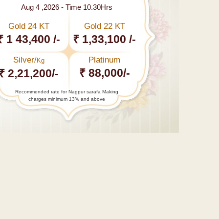
Aug 4 ,2026 - Time 10.30Hrs
Gold 24 KT
Gold 22 KT
₹ 1 43,400 /-
₹ 1,33,100 /-
Silver/
Platinum
Kg
₹ 88,000/-
₹ 2,21,200/-
Recommended rate for Nagpur sarafa Making
charges minimum 13% and above
←
Munna
Yadav case:
Chargesheet
filed…
Juvenile
boy
‘kidnaps’
16-yr
old…
→