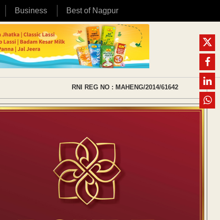
Business
Best of Nagpur
RNI REG NO : MAHENG/2014/61642