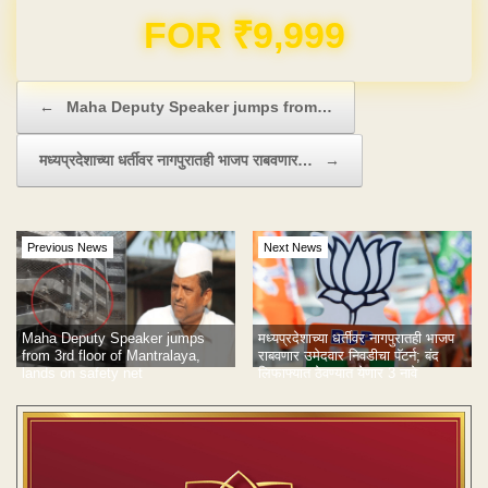
Domain & Hosting FREE for 1 Year
Post navigation
←
Maha Deputy Speaker jumps from…
मध्यप्रदेशाच्या धर्तीवर नागपुरातही भाजप राबवणार…
→
Previous News
Next News
Maha Deputy Speaker jumps
मध्यप्रदेशाच्या धर्तीवर नागपुरातही भाजप
from 3rd floor of Mantralaya,
राबवणार उमेदवार निवडीचा पॅटर्न; बंद
lands on safety net
लिफाफ्यात ठेवण्यात येणार 3 नावे