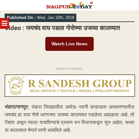
Skip
Published On :
Wed, Jan 10th, 2018
to
MENU
content
Video : जयचंद वाघ पडला गोसेच्या उजव्या कालव्यात
Watch Live News
ADVERTISEMENT
भंडारा/नागपुर:
भंडारा जिल्ह्यातील उमरेड- पवनी कऱ्हाडला अभयारण्यातील
जयचंद हा वाघ गोसे धरणाच्या उजव्या कालव्यात पडलेला आढळला आहे, तो
जिवंत असून त्याला वाचविण्याचे प्रयत्न वन विभागाकडून सुरु आहेत, सध्या
या कालव्यात येणारे पाणी थांबविले आहे.