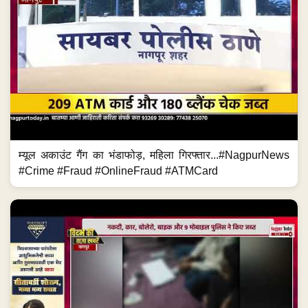
म्यूल अकाउंट गैंग का भंडाफोड़, महिला गिरफ्तार...#NagpurNews
#Crime #Fraud #OnlineFraud #ATMCard