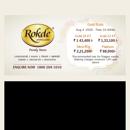
Gold Rate
Aug 4 ,2026 - Time 10.30Hrs
Gold 24 KT
Gold 22 KT
₹ 1 43,400 /-
₹ 1,33,100 /-
Kg
Silver/
Platinum
₹ 2,21,200/-
₹ 88,000/-
Recommended rate for Nagpur sarafa
Making charges minimum 13% and
above