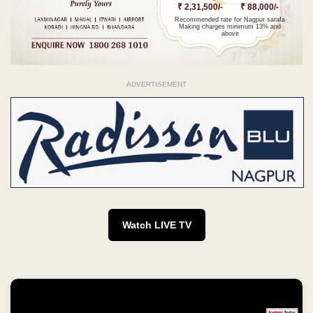
₹ 2,31,500/-
₹ 88,000/-
Recommended rate for Nagpur sarafa
Making charges minimum 13% and
above
ADVERTISEMENT
Watch LIVE TV