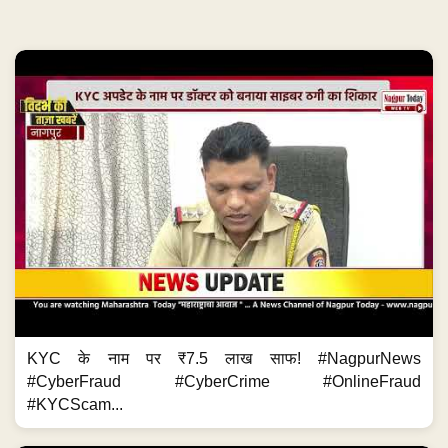
KYC के नाम पर ₹7.5 लाख साफ! #NagpurNews
#CyberFraud #CyberCrime #OnlineFraud
#KYCScam...