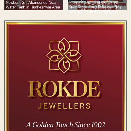
Newborn Girl Abandoned Near
भाजपप्रणित महायुतीला क्रांतिकारक
Water Tank in Hudkeshwar Area
विजय मिळवून देण्यात नितीन गडकरींसह
आरएसएसने बजावली मोलाची भूमिका !