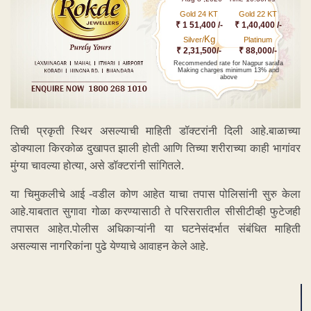
Gold 24 KT
Gold 22 KT
₹ 1 51,400 /-
₹ 1,40,400 /-
Kg
Silver/
Platinum
₹ 2,31,500/-
₹ 88,000/-
Recommended rate for Nagpur sarafa
Making charges minimum 13% and
above
तिची प्रकृती स्थिर असल्याची माहिती डॉक्टरांनी दिली आहे.बाळाच्या
डोक्याला किरकोळ दुखापत झाली होती आणि तिच्या शरीराच्या काही भागांवर
मुंग्या चावल्या होत्या, असे डॉक्टरांनी सांगितले.
या चिमुकलीचे आई -वडील कोण आहेत याचा तपास पोलिसांनी सुरु केला
आहे.याबतात सुगावा गोळा करण्यासाठी ते परिसरातील सीसीटीव्ही फुटेजही
तपासत आहेत.पोलीस अधिकाऱ्यांनी या घटनेसंदर्भात संबंधित माहिती
असल्यास नागरिकांना पुढे येण्याचे आवाहन केले आहे.
ADVERTISEMENT