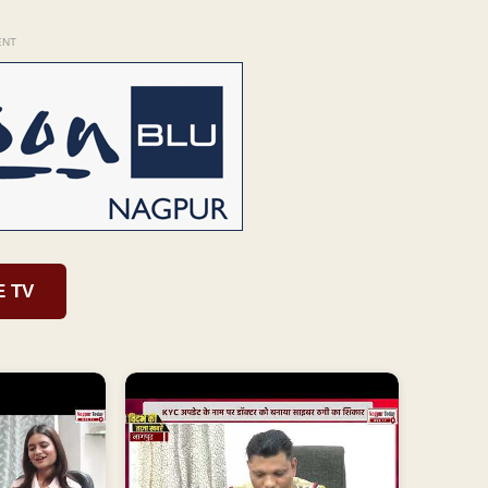
ENT
E TV