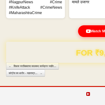
#NagpurNews #Crime
मामले उजागर
#KnifeAttack #CrimeNews
#MaharashtraCrime
Watch M
Domain & Hosting F
Post navigation
←
शिक्षक भरतीबाबतचा कालबध्द कार्यक्रम जाहीर…
कांग्रेस का आरोप – महाराष्ट्र…
→