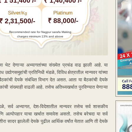
₹ 1 51,400 /-
₹ 1,40,400 /-
Silver/
Platinum
Kg
₹ 88,000/-
₹ 2,31,500/-
Recommended rate for Nagpur sarafa Making
charges minimum 13% and above
 भेट देणाऱ्या अभ्यागतांच्या संख्येत प्रचंड वाढ झाली आहे. या
 उद्योगसमुहांची प्रतिनिधी मंडळे, विविध क्षेत्रातील मान्यवर यांच्या
र बैठकांची देयके संबंधित विभाग देत असत. आता या बैठकांची देयके
ंची संख्याही वाढली आहे. तसेच अतिथ्यखर्चात पुरविण्यात येणाऱ्या
्टमंडळे, सर्व अभ्यागत, देश-विदेशातील मान्यवर तसेच सर्व शासकीय
आणि अल्पोपहार याचा खर्चात समावेश असतो. तसेच बरेचदा या सर्व
शीरा सादर झालेली देयके पुढील आर्थिक वर्षांत येतात आणि ती देयके