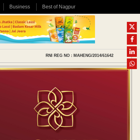
Business
Best of Nagpur
RNI REG NO : MAHENG/2014/61642