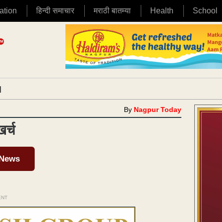
ation
हिन्दी समाचार
मराठी बातम्या
Health
School
|
By
Nagpur Today
खर्च
 News
ENT