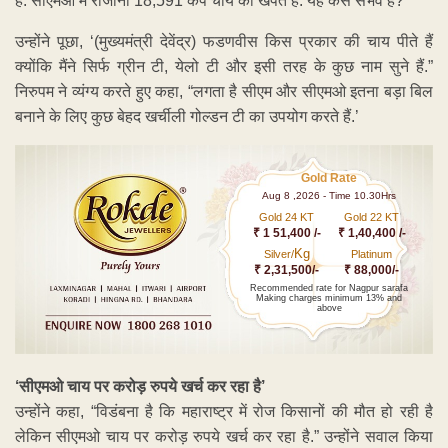
है. सीएमओ में रोजाना 18,591 कप चाय की खपत है. यह कैसे संभव है?’
उन्होंने पूछा, ‘(मुख्यमंत्री देवेंद्र) फडणवीस किस प्रकार की चाय पीते हैं
क्योंकि मैंने सिर्फ ग्रीन टी, येलो टी और इसी तरह के कुछ नाम सुने हैं.”
निरुपम ने व्यंग्य करते हुए कहा, “लगता है सीएम और सीएमओ इतना बड़ा बिल
बनाने के लिए कुछ बेहद खर्चीली गोल्डन टी का उपयोग करते हैं.’
Gold Rate
Aug 8 ,2026 - Time 10.30Hrs
Gold 24 KT
Gold 22 KT
₹ 1 51,400 /-
₹ 1,40,400 /-
Kg
Silver/
Platinum
₹ 2,31,500/-
₹ 88,000/-
Recommended rate for Nagpur sarafa
Making charges minimum 13% and
above
‘सीएमओ चाय पर करोड़ रुपये खर्च कर रहा है’
उन्होंने कहा, “विडंबना है कि महाराष्ट्र में रोज किसानों की मौत हो रही है
लेकिन सीएमओ चाय पर करोड़ रुपये खर्च कर रहा है.” उन्होंने सवाल किया