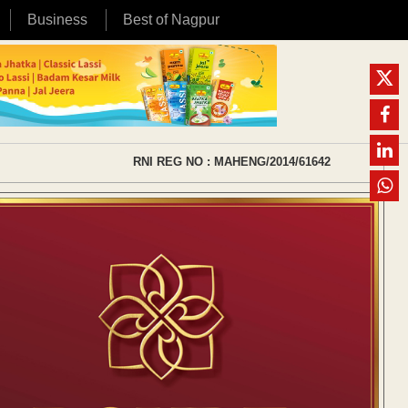
Business
Best of Nagpur
RNI REG NO : MAHENG/2014/61642