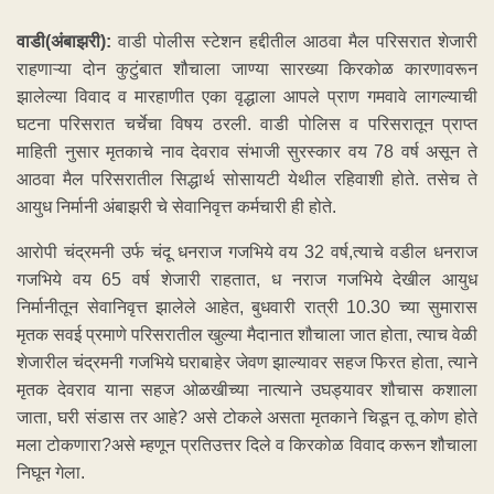
वाडी(अंबाझरी):
वाडी पोलीस स्टेशन हद्दीतील आठवा मैल परिसरात शेजारी
राहणाऱ्या दोन कुटुंबात शौचाला जाण्या सारख्या किरकोळ कारणावरून
झालेल्या विवाद व मारहाणीत एका वृद्धाला आपले प्राण गमवावे लागल्याची
घटना परिसरात चर्चेचा विषय ठरली. वाडी पोलिस व परिसरातून प्राप्त
माहिती नुसार मृतकाचे नाव देवराव संभाजी सुरस्कार वय 78 वर्ष असून ते
आठवा मैल परिसरातील सिद्धार्थ सोसायटी येथील रहिवाशी होते. तसेच ते
आयुध निर्मानी अंबाझरी चे सेवानिवृत्त कर्मचारी ही होते.
आरोपी चंद्रमनी उर्फ चंदू धनराज गजभिये वय 32 वर्ष,त्याचे वडील धनराज
गजभिये वय 65 वर्ष शेजारी राहतात, ध नराज गजभिये देखील आयुध
निर्मानीतून सेवानिवृत्त झालेले आहेत, बुधवारी रात्री 10.30 च्या सुमारास
मृतक सवई प्रमाणे परिसरातील खुल्या मैदानात शौचाला जात होता, त्याच वेळी
शेजारील चंद्रमनी गजभिये घराबाहेर जेवण झाल्यावर सहज फिरत होता, त्याने
मृतक देवराव याना सहज ओळखीच्या नात्याने उघड्यावर शौचास कशाला
जाता, घरी संडास तर आहे? असे टोकले असता मृतकाने चिडून तू कोण होते
मला टोकणारा?असे म्हणून प्रतिउत्तर दिले व किरकोळ विवाद करून शौचाला
निघून गेला.