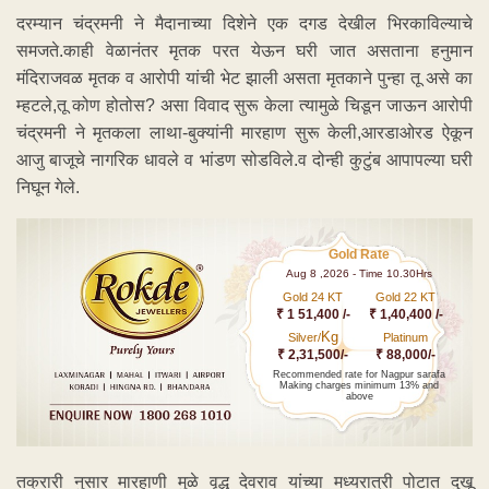
दरम्यान चंद्रमनी ने मैदानाच्या दिशेने एक दगड देखील भिरकाविल्याचे
समजते.काही वेळानंतर मृतक परत येऊन घरी जात असताना हनुमान
मंदिराजवळ मृतक व आरोपी यांची भेट झाली असता मृतकाने पुन्हा तू असे का
म्हटले,तू कोण होतोस? असा विवाद सुरू केला त्यामुळे चिडून जाऊन आरोपी
चंद्रमनी ने मृतकला लाथा-बुक्यांनी मारहाण सुरू केली,आरडाओरड ऐकून
आजु बाजूचे नागरिक धावले व भांडण सोडविले.व दोन्ही कुटुंब आपापल्या घरी
निघून गेले.
Gold Rate
Aug 8 ,2026 - Time 10.30Hrs
Gold 24 KT
Gold 22 KT
₹ 1 51,400 /-
₹ 1,40,400 /-
Kg
Silver/
Platinum
₹ 2,31,500/-
₹ 88,000/-
Recommended rate for Nagpur sarafa
Making charges minimum 13% and
above
तक्रारी नुसार मारहाणी मुळे वृद्ध देवराव यांच्या मध्यरात्री पोटात दुखू