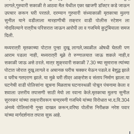
लागले,गुरुवारी सकाळी ते आठवा मैल येथील एका खाजगी डाॅक्टर कडे जाऊन
उपचार करून घरी परतले. दरम्यान गुरुवारी संध्याकाळी मृतकाचा मुलगा
सुनील याने वडीलाला मारहाणीची तक्रार वाडी पोलीस स्टेशन ला
नोदविल्याने रात्रीच परिसरात जाऊन आरोपी ला व गजभिये कुटुंबियाला समज
दिली.
मध्यरात्री मृतकाच्या पोटात पुन्हा दुखू लागले,जवळील ओषधी घेतली पण
आराम पडला नाही, मध्यरात्री मूळे ते रुग्णालयात जाऊ शकले नाही,व
सकाळी जाऊ असे ठरले. मात्र शुक्रवारी सकाळी 7.30 च्या सुमारास त्यांच्या
पोटात जोरात दुखू लागले व अचानक घरीच चक्कर येऊन पडले.व बेशुद्ध झाले
व घरीच गतप्राण झाले. या मुळे घरी तीव्र आक्रोश व संताप निर्माण झाला.या
घटनेची वाडी पोलिसांना सूचना मिळताच घटनास्थळी पोचून पंचनामा केला व
शवाला उत्तरीय तपासणी साठी मेयो ला रवाना केले.मृतकाचा मुलगा सुनील
सुरस्कर यांच्या तक्रारीवरून चन्द्रमनी गजभिये यांच्या विरोधात भा.द.वि.304
अंनव्ये पोलिसांनी गुन्हा दाखल करून,वरिष्ठ पोलीस निरीक्षक नरेश पवार
यांच्या मार्गदर्शनात तपास सुरू आहे.
ADVERTISEMENT