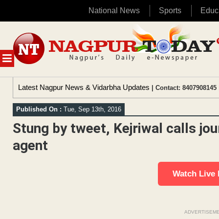
National News
Sports
Educ
Skip
to
content
MENU
Latest Nagpur News & Vidarbha Updates
| Contact: 8407908145 
Published On :
Tue, Sep 13th, 2016
Stung by tweet, Kejriwal calls jo
agent
Watch Live
ADVERTISEM