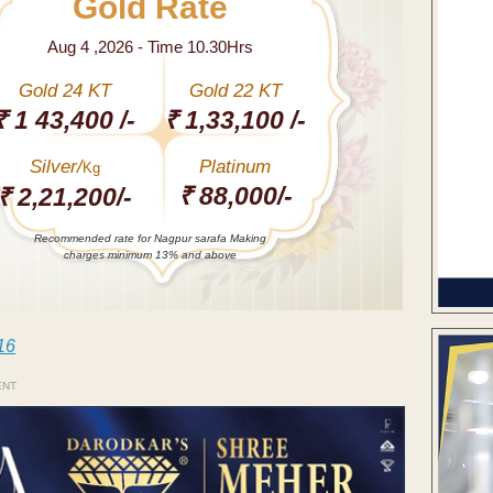
Gold Rate
Aug 4 ,2026 - Time 10.30Hrs
Gold 24 KT
Gold 22 KT
₹ 1 43,400 /-
₹ 1,33,100 /-
Silver/
Platinum
Kg
₹ 88,000/-
₹ 2,21,200/-
Recommended rate for Nagpur sarafa Making
charges minimum 13% and above
16
ENT