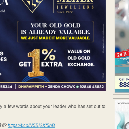
say a few words about your leader who has set out to
 हैं?
https://t.co/N5Bj2Xf5hB