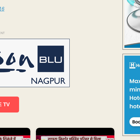
16
ENT
E TV