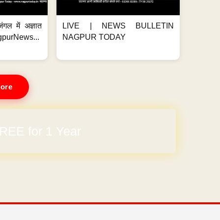
ंगल में अज्ञात
LIVE | NEWS BULLETIN
gpurNews...
NAGPUR TODAY
ore
REE for 1 Year