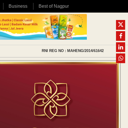
Business
Best of Nagpur
RNI REG NO : MAHENG/2014/61642