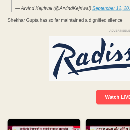
— Arvind Kejriwal (@ArvindKejriwal)
September 12, 20
Shekhar Gupta has so far maintained a dignified silence.
ADVERTISEM
Watch LIV