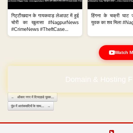
गिट्टीखदान के गायकवाड़ लेआउट में हुई
हिंगना के चक्री घाट ज
चोरी का खुलासा #NagpurNews
युवक का शव मिला #Na
#CrimeNews #TheftCase...
Watch M
Domain & Hosting F
Post navigation
←
ओंकार नगर में दिनदहाडे युवक…
पुंछ में आतंकवादियों के साथ…
→