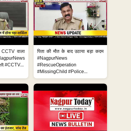
ा, CCTV वाला
पिता की मौत के बाद उठाया बड़ा कदम
NagpurNews
#NagpurNews
ft #CCTV...
#RescueOperation
#MissingChild #Police...