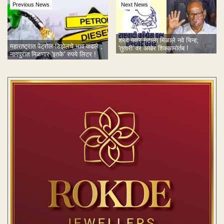
Previous News
Next News
शरद पवार गटाला मिळाले नवे चिन्ह;
महाराष्ट्रात पेट्रोल-डिझेलचे भाव वाढले ;
'तुतारी' वर अखेर शिक्कामोर्तब !
नागपुरात मिळणार 'इतके' रुपये लिटर !