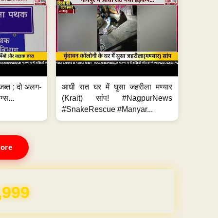
जब्त ; दो अलग-
आधी रात घर में घुसा जहरीला मण्यार
ग्स...
(Krait) सांप! #NagpurNews
#SnakeRescue #Manyar...
ore
REE for 1 Year