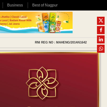
Business
Best of Nagpur
RNI REG NO : MAHENG/2014/61642