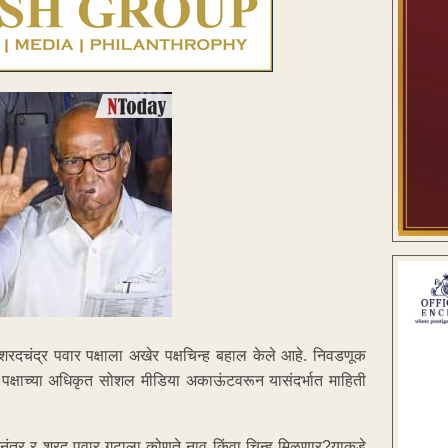
स शरदचंद्र पवार पक्षाला अखेर पक्षचिन्ह बहाल केले आहे. निवडणूक
ा पक्षाच्या अधिकृत सोशल मीडिया अकाऊंटवरून यासंदर्भात माहिती
ल्यानंतर र शरद पवार गटाला कोणते नाव किंवा चिन्ह मिळणार?याकडे