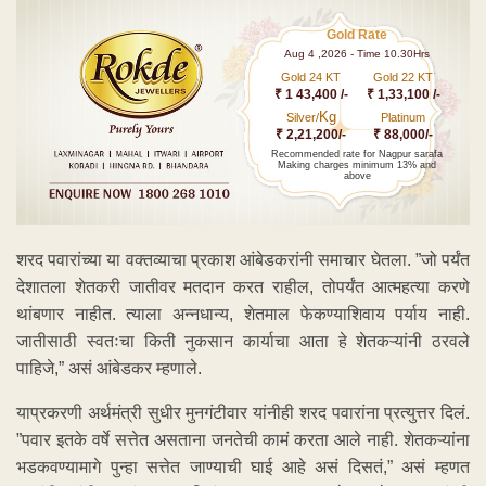
Gold Rate
Aug 4 ,2026 - Time 10.30Hrs
Gold 24 KT
Gold 22 KT
₹ 1 43,400 /-
₹ 1,33,100 /-
Kg
Silver/
Platinum
₹ 2,21,200/-
₹ 88,000/-
Recommended rate for Nagpur sarafa
Making charges minimum 13% and
above
शरद पवारांच्या या वक्तव्याचा प्रकाश आंबेडकरांनी समाचार घेतला. ”जो पर्यंत
देशातला शेतकरी जातीवर मतदान करत राहील, तोपर्यंत आत्महत्या करणे
थांबणार नाहीत. त्याला अन्नधान्य, शेतमाल फेकण्याशिवाय पर्याय नाही.
जातीसाठी स्वतःचा किती नुकसान कार्याचा आता हे शेतकऱ्यांनी ठरवले
पाहिजे,” असं आंबेडकर म्हणाले.
याप्रकरणी अर्थमंत्री सुधीर मुनगंटीवार यांनीही शरद पवारांना प्रत्युत्तर दिलं.
”पवार इतके वर्षे सत्तेत असताना जनतेची कामं करता आले नाही. शेतकऱ्यांना
भडकवण्यामागे पुन्हा सत्तेत जाण्याची घाई आहे असं दिसतं,” असं म्हणत