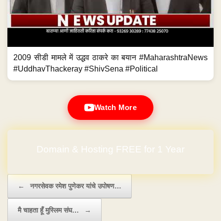
2009 सीडी मामले में उद्धव ठाकरे का बयान #MaharashtraNews
#UddhavThackeray #ShivSena #Political
Watch More
Domain & Hosting FREE for 1 Year
Post navigation
←
नगरसेवक रमेश पुणेकर यांचे उपोषण…
मै चाहता हूँ मुस्लिम संघ…
→