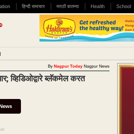
ation
हिन्दी समाचार
मराठी बातम्या
Health
School
|
By
Nagpur Today
Nagpur News
र; व्हिडिओद्वारे ब्लॅकमेल करत
 News
ENT