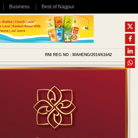
Business
Best of Nagpur
RNI REG NO : MAHENG/2014/61642