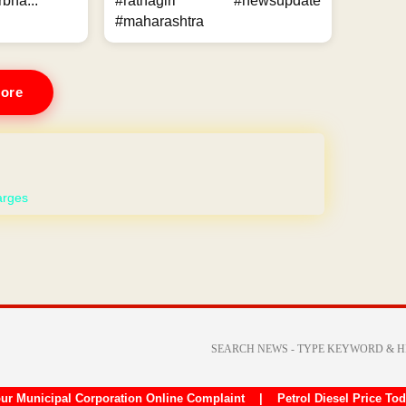
bha...
#ratnagiri #newsupdate
#maharashtra
ore
 WEBSITE
ur Municipal Corporation Online Complaint
|
Petrol Diesel Price To