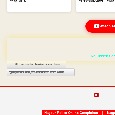
#wardha...
#newsupdate #vidar
Watch M
GET YOUR OWN
Post navigation
←
Hidden truths, broken vows: How…
गुंतवणूकदारांना धक्का;सोने-चांदीच्या दरात उसळी; आजचे…
→
Nagpur Police Online Complaints
|
Nagp