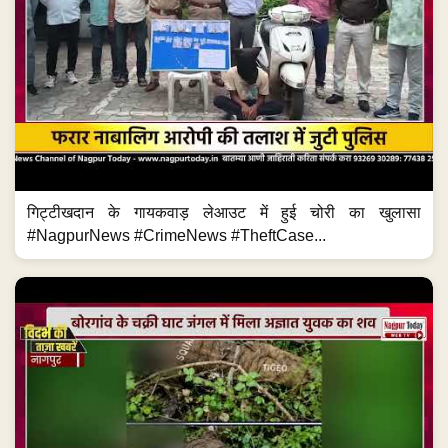
गिट्टीखदान के गायकवाड़ लेआउट में हुई चोरी का खुलासा
#NagpurNews #CrimeNews #TheftCase...