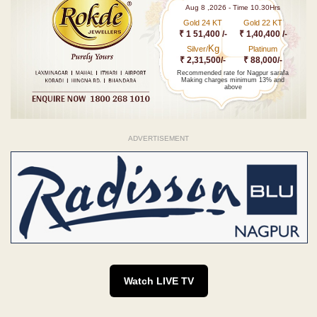
Aug 8 ,2026 - Time 10.30Hrs
Gold 24 KT
Gold 22 KT
₹ 1 51,400 /-
₹ 1,40,400 /-
Kg
Silver/
Platinum
₹ 2,31,500/-
₹ 88,000/-
Recommended rate for Nagpur sarafa
Making charges minimum 13% and
above
ADVERTISEMENT
Watch LIVE TV