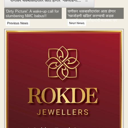
पाणीकर थकबाकीदारांवर आता होणार ‘नळजोडणी…
→
'Dirty Picture': A wake-up call for
पाणीकर थकबाकीदारांवर आता होणार
slumbering NMC babus!!
'नळजोडणी खंडित' करण्याची कडक
कारवाई, थकबाकीदारांची मालमत्ता पण
Previous News
Next News
जप्त करणार