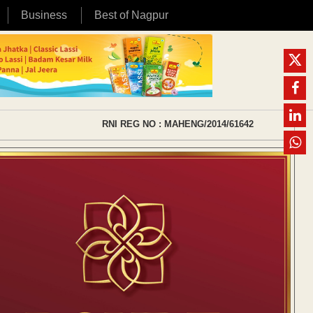
Business
Best of Nagpur
RNI REG NO : MAHENG/2014/61642