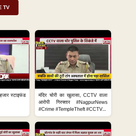
E TV
हजार स्टाइफंड
मंदिर चोरी का खुलासा, CCTV वाला
आरोपी गिरफ्तार #NagpurNews
#Crime #TempleTheft #CCTV...