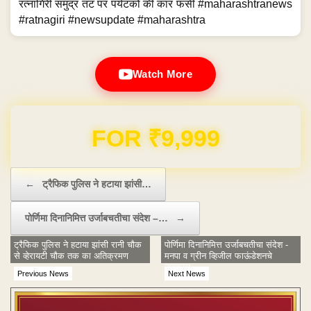
रत्नागिरी समुद्र तट पर पर्यटकों की कार फंसी #maharashtranews
#ratnagiri #newsupdate #maharashtra
Watch More
Domain & Hosting FREE for 1 Year
Post navigation
←
ट्रैफिक पुलिस ने हटाया झांसी…
पोर्णिमा दिनानिमित्त उर्जाबचतीचा संदेश –…
→
ट्रैफिक पुलिस ने हटाया झांसी रानी चौक
पोर्णिमा दिनानिमित्त उर्जाबचतीचा संदेश -
से व्हेरायटी चौक तक का अतिक्रमण
मनपा व ग्रीन व्हिजील फाऊंडेशनचे
उपक्रम
Previous News
Next News