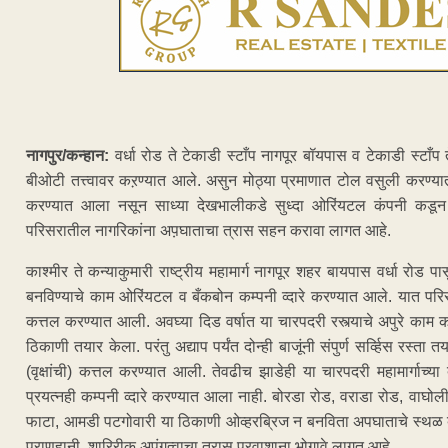
नागपुर/कन्हान:
वर्धा रोड ते टेकाडी स्टाँप नागपूर बॉयपास व टेकाडी स्टाँप
बीओटी तत्त्वावर कऱण्यात आले. असुन मोठ्या प्रमाणात टोल वसुली करण्यात 
करण्यात आला नसून साध्या देखभालीकडे सुध्दा ओरिंयटल कंपनी कडून मोठ्
परिसरातील नागरिकांना अप़घाताचा त्रास सहन करावा लागत आहे.
काश्मीर ते कन्याकुमारी राष्ट्रीय महामार्ग नागपूर शहर बायपास वर्धा रोड 
बनविण्याचे काम ओरिंयटल व बँकबोन कम्पनी व्दारे करण्यात आले. यात पर
कत्तल करण्यात आली. अवघ्या दिड वर्षात या चारपदरी रस्त्याचे अपुरे का
ठिकाणी तयार केला. परंतु अद्याप पर्यंत दोन्ही बाजूंनी संपुर्ण सर्व्हिस रस्ता 
(वृक्षांची) कत्तल करण्यात आली. तेवढीच झाडेही या चारपदरी महामार्गाच्या द
प्रयत्नही कम्पनी व्दारे करण्यात आला नाही. बोरडा रोड, वराडा रोड, वाघो
फाटा, आमडी पटगोवारी या ठिकाणी ओव्हरब्रिज न बनविता अपघाताचे स्थळ ब
प्राणहानी, शारिरीक अपंगत्वाचा त्रास प्रवाशाना भोगावे लागत आहे.