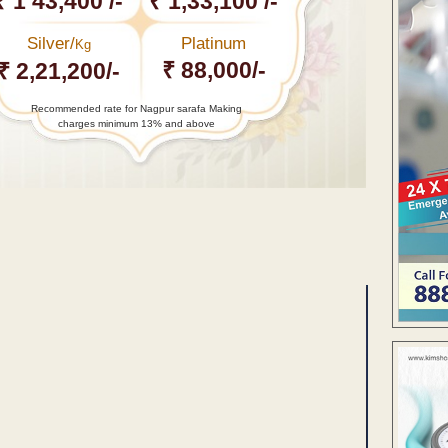
₹ 1 43,400 /-
₹ 1,33,100 /-
Silver/
Platinum
Kg
₹ 88,000/-
₹ 2,21,200/-
Recommended rate for Nagpur sarafa Making
charges minimum 13% and above
ENT