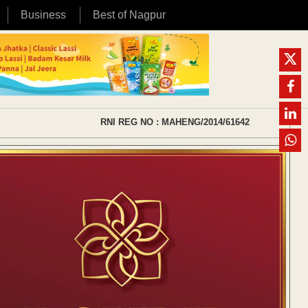
Business
Best of Nagpur
RNI REG NO : MAHENG/2014/61642