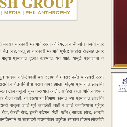
 ते मनसर चारपदरी महामार्ग रस्ता ओरिंयटल व ब़ँकबॉन कंपनी व्दारे
येत आहे. परंतु हा चारपदरी महामार्ग पुर्णत: सव्हीस रोडसह तयार
या प्रमाणात दुर्लक्ष करण्यात येत आहे. यामुळे प्रवा़शांना व
पासुन कन्हान नदी-टेकाडी बस स्टाफ ते मनसर पर्यंत चारप़दरी रस्ता
िसरातील शेतजमिनीचा बराच वापर झाला. मोठ्या प्रमाणात झाडांची
म करून टोल वसुली सुरू करण्यात आली. सर्व्हिस रस्ता अतिआवश्यक
तयार केला नाही. या रस्त्याच्या निर्माण कामात ज्या प्रमाणात झाडांची
ोन्ही बाजूला झाडे पुर्ण लावलेही नाही व झाडे जगविण्याचा पुरेपुर
ली रोड, केरडी रोड, डुमरी स्टेशन, शेती, फॉम ( साटक )रोड, आमडी
नविल्याने या चारपदरी महामार्गावर बहुतेक अपघात होऊन लोकांची