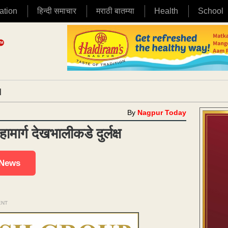
ation
हिन्दी समाचार
मराठी बातम्या
Health
School
|
By
Nagpur Today
ार्ग देखभालीकडे दुर्लक्ष
 News
ENT