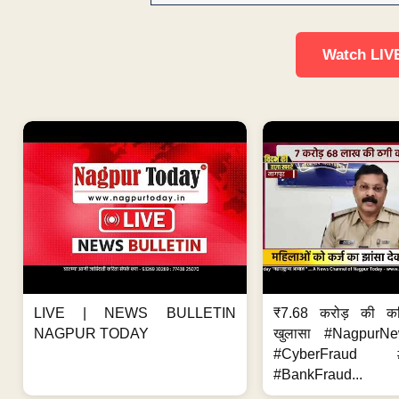
Watch LIV
LIVE | NEWS BULLETIN
₹7.68 करोड़ की क
NAGPUR TODAY
खुलासा #NagpurN
#CyberFraud #
#BankFraud...