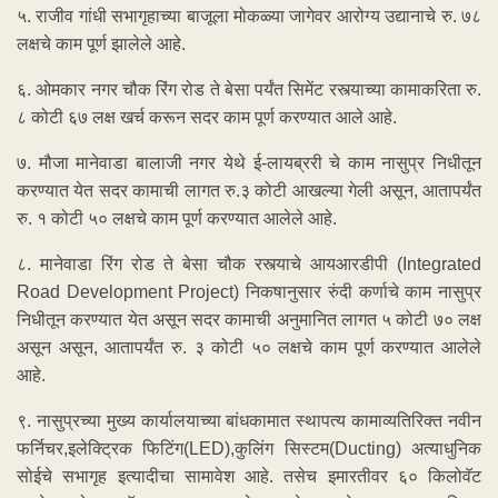
५. राजीव गांधी सभागृहाच्या बाजूला मोकळ्या जागेवर आरोग्य उद्यानाचे रु. ७८
लक्षचे काम पूर्ण झालेले आहे.
६. ओमकार नगर चौक रिंग रोड ते बेसा पर्यंत सिमेंट रस्त्याच्या कामाकरिता रु.
८ कोटी ६७ लक्ष खर्च करून सदर काम पूर्ण करण्यात आले आहे.
७. मौजा मानेवाडा बालाजी नगर येथे ई-लायब्ररी चे काम नासुप्र निधीतून
करण्यात येत सदर कामाची लागत रु.३ कोटी आखल्या गेली असून, आतापर्यंत
रु. १ कोटी ५० लक्षचे काम पूर्ण करण्यात आलेले आहे.
८. मानेवाडा रिंग रोड ते बेसा चौक रस्त्याचे आयआरडीपी (Integrated
Road Development Project) निकषानुसार रुंदी कर्णाचे काम नासुप्र
निधीतून करण्यात येत असून सदर कामाची अनुमानित लागत ५ कोटी ७० लक्ष
असून असून, आतापर्यंत रु. ३ कोटी ५० लक्षचे काम पूर्ण करण्यात आलेले
आहे.
९. नासुप्रच्या मुख्य कार्यालयाच्या बांधकामात स्थापत्य कामाव्यतिरिक्त नवीन
फर्निचर,इलेक्ट्रिक फिटिंग(LED),कुलिंग सिस्टम(Ducting) अत्याधुनिक
सोईचे सभागृह इत्यादीचा सामावेश आहे. तसेच इमारतीवर ६० किलोवॅट