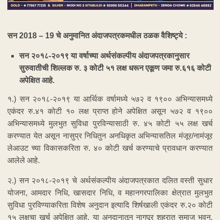
सन 2018 – 19 चे अनुमानित अंदाजपत्रकमधील ठळक वैशिष्ट्ये :
सन २०१८-२०१९ या वर्षाच्या अर्थसंकल्पीय अंदाजपत्रकानुसार
सुरुवातीची शिल्लक रु. ३ कोटी ५१ लक्ष धरून एकूण जमा रु.६१६ कोटी
अपेक्षित आहे.
१.) सन २०१८-२०१९ या आर्थिक वर्षामध्ये ५७२ व १९०० अभिन्यासमध्ये
एकंदर रु.४१ कोटी १० लक्ष प्राप्त होने अपेक्षित असून ५७२ व १९००
अभिन्यासमध्ये मुलभुत सुविधा पुरविन्यासाठी रु. ४५ कोटी ५५ लक्ष खर्च
करण्यात येत असून नासुप्र निधितुन अनधिकृत अभिन्यासतिल मंजूर/नामंजूर
लेआउट च्या विकासकरिता रु. ४० कोटी खर्च करण्याचे प्रावधान करण्यात
आलेले आहे.
२.) सन २०१८-२०१९ चे अर्थसंकल्पीय अंदाजपत्रकात दलित वस्ती सुधार
योजना, आमदार निधि, खासदार निधि, व महानगरपालिका क्षेत्रात मुलभुत
सुविधा पुरविण्याकरिता विशेष अनुदान इत्यादि शिर्षखाली एकंदर रु.२० कोटी
१५ लक्षचा खर्च अपेक्षित आहे. या अनुदानातून नागपूर शहरात समाज भवन,