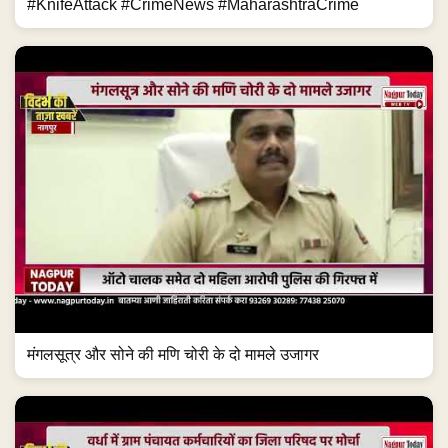
#KnifeAttack #CrimeNews #MaharashtraCrime
मंगलसूत्र और सोने की मणि चोरी के दो मामले उजागर