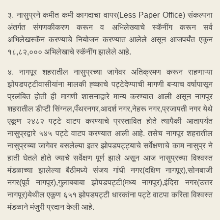
३. नासुप्रने कमीत कमी कागदाचा वापर(Less Paper Office) संकल्पना
अंतर्गत संगणकीकरण करून व अभिलेख्याचे स्कॅनींग करून सर्व
अभिलेखस्कॅन करण्याचे नियोजन करण्यात आलेले असून आजपर्यंत एकून
१८,८२,००० अभिलेखाचे स्कॅनींग झालेले आहे.
४. नागपूर शहरातील नासुप्रच्या जागेवर अतिक्रमण करून राहणाऱ्या
झोपडपट्टीवासीयांना मालकी ह्व्काचे पट्टेदेण्याची मागणी बऱ्याच वर्षापासून
प्रलंबित होती ही मागणी शासनाद्वारे मान्य करण्यात आली असून नागपूर
शहरातील डीप्टी सिंग्नल,पँथरनगर,आदर्श नगर,नेहरू नगर,प्रजापती नगर येथे
एकूण २४८२ पट्टे वाटप करण्याचे प्रस्तावित होते त्यापैकी आतापर्यंत
नासुप्रद्वारे ५४५ पट्टे वाटप करण्यात आली आहे. तसेच नागपूर शहरातील
नासुप्रच्या जागेवर बसलेल्या इतर झोपडपट्ट्याचे सर्वेक्षणाचे काम नासुप्र ने
हाती घेतले होते ज्याचे सर्वेक्षण पूर्ण झाले असून आज नासुप्रच्या विश्वस्त
मंडळाच्या झालेल्या बैठीमध्ये संजय गांधी नगर(दक्षिण नागपूर),सोनबाजी
नगर(पूर्व नागपूर),गुलाबबाबा झोपडपट्टी(मध्य नागपूर),इंदिरा नगर(उत्तर
नागपूर)येथील एकूण ६५१ झोपडपट्टी धारकांना पट्टे वाटपा करिता विश्वस्त
मंडळाने मंजुरी प्रदान केली आहे.