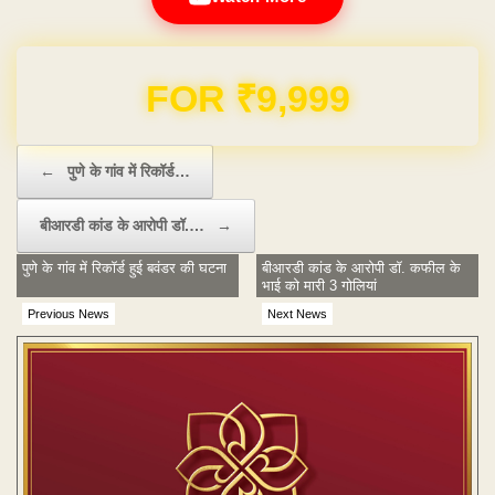
Domain & Hosting FREE for 1 Year
Post navigation
←
पुणे के गांव में रिकॉर्ड…
बीआरडी कांड के आरोपी डॉ.…
→
पुणे के गांव में रिकॉर्ड हुई बवंडर की घटना
बीआरडी कांड के आरोपी डॉ. कफील के
भाई को मारी 3 गोलियां
Previous News
Next News