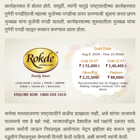
कार्यक्रमात ते बोलत होते. तत्पूर्वी, त्यांनी यापुढे राष्ट्रवादीच्या कार्यक्रमात
पुणेरी पगडीऐवजी महात्मा फुलेंच्या पगडीचा वापर करण्याची सूचना करत छगन
भुजबळ यांना फुलेंची पगडी घातली. कार्यक्रमाच्या सुरूवातीला भुजबळ यांचा
पुणेरी पगडी घालून सत्कार करण्यात आला होता.
Gold Rate
Aug 8 ,2026 - Time 10.30Hrs
Gold 24 KT
Gold 22 KT
₹ 1 51,400 /-
₹ 1,40,400 /-
Kg
Silver/
Platinum
₹ 2,31,500/-
₹ 88,000/-
Recommended rate for Nagpur sarafa
Making charges minimum 13% and
above
सत्तेचा मस्तवालपणा राष्ट्रवादीने कधीच दाखवला नाही, असे सांगत भाजपाचे
पालघरचे यश हे खरे नव्हे. भाजपासोडून देशातील सर्व पक्षांनी एकत्र यावे.
आपण सर्वांनी जाऊन निवडणूक आयोगाला भेटून इव्हीएम बंद करून जुन्या
पद्धतीने निवडणुका घेण्याची विनंती केली पाहिजे, अशी मागणी त्यांनी केली.