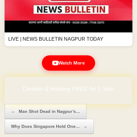
LIVE | NEWS BULLETIN NAGPUR TODAY
Watch More
Domain & Hosting FREE for 1 Year
No Hidden Charges
Post navigation
←
Man Shot Dead in Nagpur’s…
Why Does Singapore Hold One…
→