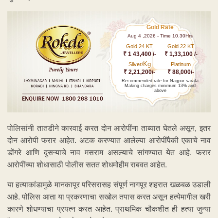
Gold Rate
Aug 4 ,2026 - Time 10.30Hrs
Gold 24 KT
Gold 22 KT
₹ 1 43,400 /-
₹ 1,33,100 /-
Kg
Silver/
Platinum
₹ 2,21,200/-
₹ 88,000/-
Recommended rate for Nagpur sarafa
Making charges minimum 13% and
above
पोलिसांनी तातडीने कारवाई करत दोन आरोपींना ताब्यात घेतले असून, इतर
दोन आरोपी फरार आहेत. अटक करण्यात आलेल्या आरोपींपैकी एकाचे नाव
डोंगरे आणि दुसऱ्याचे नाव मसराम असल्याचे सांगण्यात येत आहे. फरार
आरोपींच्या शोधासाठी पोलीस सतत शोधमोहीम राबवत आहेत.
या हत्याकांडामुळे मानकापूर परिसरासह संपूर्ण नागपूर शहरात खळबळ उडाली
आहे. पोलिस आता या प्रकरणाचा सखोल तपास करत असून हत्येमागील खरी
कारणे शोधण्याचा प्रयत्न करत आहेत. प्राथमिक चौकशीत ही हत्या जुन्या