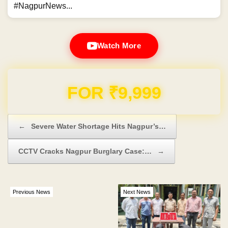
#NagpurNews...
Watch More
Domain & Hosting FREE for 1 Year
Post navigation
←
Severe Water Shortage Hits Nagpur’s…
CCTV Cracks Nagpur Burglary Case:…
→
Previous News
Next News