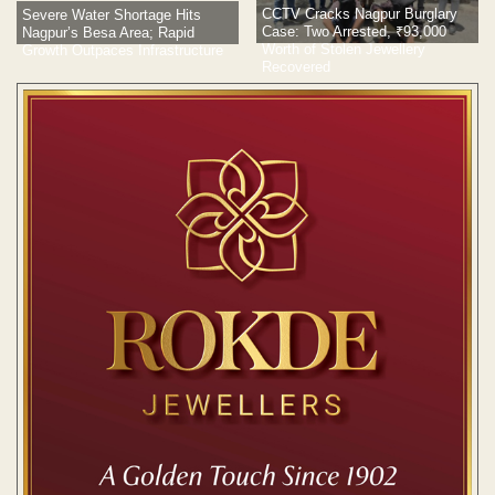
Severe Water Shortage Hits
CCTV Cracks Nagpur Burglary
Nagpur’s Besa Area; Rapid
Case: Two Arrested, ₹93,000
Growth Outpaces Infrastructure
Worth of Stolen Jewellery
Recovered