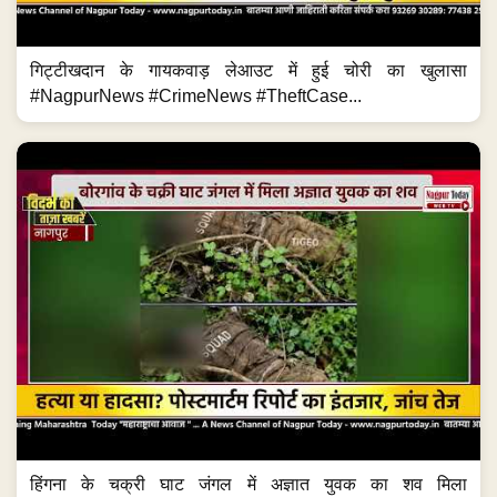
गिट्टीखदान के गायकवाड़ लेआउट में हुई चोरी का खुलासा
#NagpurNews #CrimeNews #TheftCase...
हिंगना के चक्री घाट जंगल में अज्ञात युवक का शव मिला