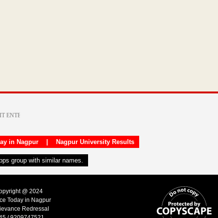
day in Nagpur
|
Nagpur University Results
apps group with similar names.
Copyright @ 2024
ice Today in Nagpur
ievance Redressal
45 / 9209747521