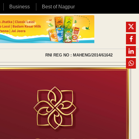
Business
Best of Nagpur
RNI REG NO : MAHENG/2014/61642