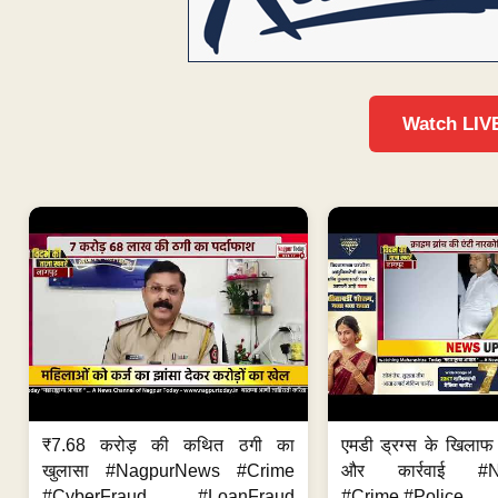
Watch LIV
₹7.68 करोड़ की कथित ठगी का
एमडी ड्रग्स के खिला
खुलासा #NagpurNews #Crime
और कार्रवाई #N
#CyberFraud #LoanFraud
#Crime #Police...