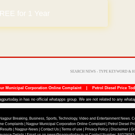
REE for 1 Year
arges
ur Municipal Corporation Online Complaint
|
Petrol Diesel Price To
nagpurtoday.in has no official whatapps group. We are not related to any what
Nagpur Breaking, Business, Sports, Technology, Video and Entertainment News. 
ine Complaints
|
Nagpur Municipal Corporation Online Complaint
|
Petrol Diesel Pr
 Results
|
Nagpur-News
|
Contact Us
|
Terms of use
|
Privacy Policy
|
Disclaimer
|
Gr
ievance Details
| Email us on
news@nagpurtoday.in
or Contact Number: 84079081