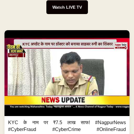
Watch LIVE TV
KYC के नाम पर ₹7.5 लाख साफ! #NagpurNews
#CyberFraud #CyberCrime #OnlineFraud