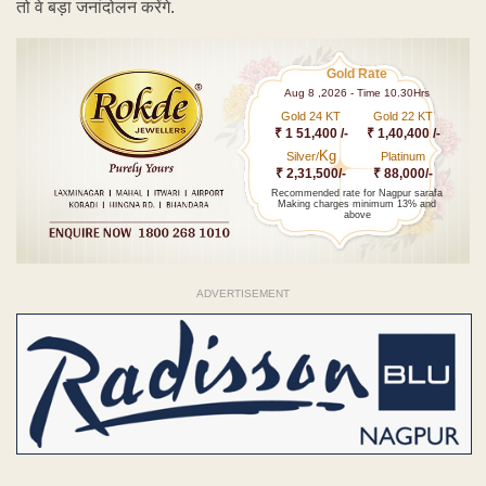
तो वे बड़ा जनांदोलन करेंगे.
Gold Rate
Aug 8 ,2026 - Time 10.30Hrs
Gold 24 KT
Gold 22 KT
₹ 1 51,400 /-
₹ 1,40,400 /-
Kg
Silver/
Platinum
₹ 2,31,500/-
₹ 88,000/-
Recommended rate for Nagpur sarafa
Making charges minimum 13% and
above
ADVERTISEMENT