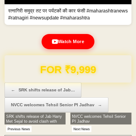
रत्नागिरी समुद्र तट पर पर्यटकों की कार फंसी #maharashtranews
#ratnagiri #newsupdate #maharashtra
Watch More
Domain & Hosting FREE for 1 Year
Post navigation
←
SRK shifts release of Jab…
NVCC welcomes Tehsil Senior PI Jadhav
→
SRK shifts release of Jab Harry
NVCC welcomes Tehsil Senior
Met Sejal to avoid clash with
PI Jadhav
'Toilet'
Previous News
Next News