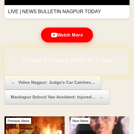
LIVE | NEWS BULLETIN NAGPUR TODAY
Watch More
Domain & Hosting FREE for 1 Year
Post navigation
←
Video Nagpur: Judge’s Car Catches…
Mankapur School Van Accident: Injured…
→
Previous News
Next News