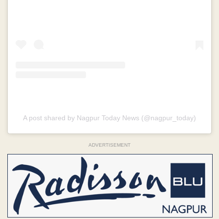
A post shared by Nagpur Today News (@nagpur_today)
ADVERTISEMENT