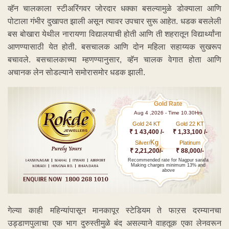
व्हॅन चालकाला स्टीअरिंगवर जोरदार धक्का बसल्यामुळे डोक्याला आणि
पोटाला गंभीर दुखापत झाली असून त्यावर उपचार सुरू आहेत. धडक बसलेली
बस बोखारा येथील नारायणा विद्यालयाची होती आणि ती शहरातून विद्यार्थ्यांना
आणण्यासाठी येत होती. बसचालक आणि दोन महिला सहाय्यक सुखरूप
बचावले. बसचालकाच्या म्हणण्यानुसार, व्हॅन चालक वेगात होता आणि
अचानक लेन सोडल्याने समोरासमोर धडक झाली.
Gold Rate
Aug 4 ,2026 - Time 10.30Hrs
Gold 24 KT
Gold 22 KT
₹ 1 43,400 /-
₹ 1,33,100 /-
Kg
Silver/
Platinum
₹ 2,21,200/-
₹ 88,000/-
Recommended rate for Nagpur sarafa
Making charges minimum 13% and
above
गेल्या काही महिन्यांपासून मानकापूर स्टेडियम ते फाऱस दरम्यानचा
उड्डाणपुलाचा एक भाग दुरुस्तीमुळे बंद असल्याने वाहतूक एका लेनवरून