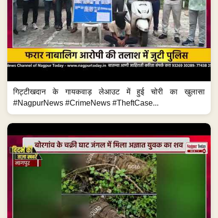
गिट्टीखदान के गायकवाड़ लेआउट में हुई चोरी का खुलासा
#NagpurNews #CrimeNews #TheftCase...