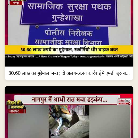
30.60 लाख का मुद्देमाल जब्त ; दो अलग-अलग कार्रवाई में एमडी ड्रग्स...