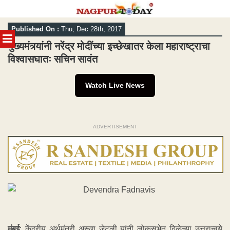
Skip
Published On :
Thu, Dec 28th, 2017
to
MENU
content
मुख्यमंत्र्यांनी नरेंद्र मोदींच्या इच्छेखातर केला महाराष्ट्राचा
विश्वासघातः सचिन सावंत
Watch Live News
ADVERTISEMENT
मुंबई
: केंद्रीय अर्थमंत्री अरूण जेटली यांनी लोकसभेत दिलेल्या उत्तरान्वये