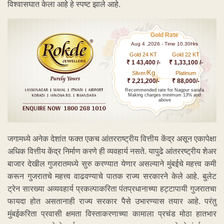
विश्वासघात केला आहे हे स्पष्ट झाले आहे.
Gold Rate
Aug 4 ,2026 - Time 10.30Hrs
Gold 24 KT
Gold 22 KT
₹ 1 43,400 /-
₹ 1,33,100 /-
Kg
Silver/
Platinum
₹ 2,21,200/-
₹ 88,000/-
Recommended rate for Nagpur sarafa
Making charges minimum 13% and
above
जगामध्ये अनेक देशांत फक्त एकच आंतरराष्ट्रीय वित्तीय केंद्र असून एकापेक्षा
अधिक वित्तीय केंद्र निर्माण करणे ही व्यवहार्य नसते. यापुढे आंतररष्ट्रीय शेअर
बाजार देखील गुजरातमध्ये सुरु करण्यात येणार असल्याने मुंबईचे महत्त्व कमी
करून गुजरातचे महत्त्व वाढवण्याचे पातक राज्य सरकारने केले आहे. बुलेट
ट्रेन सारख्या अव्यवहार्य प्रकल्पाकरिता पंतप्रधानाच्या हट्टापायी गुजरातचा
फायदा होत असतानाही राज्य सरकार पैसे उभारण्यास तयार आहे. परंतु
मुंबईकरिता प्रवासी क्षमता विस्ताकरणाच्या कामाला प्रचंड मोठा हातभार