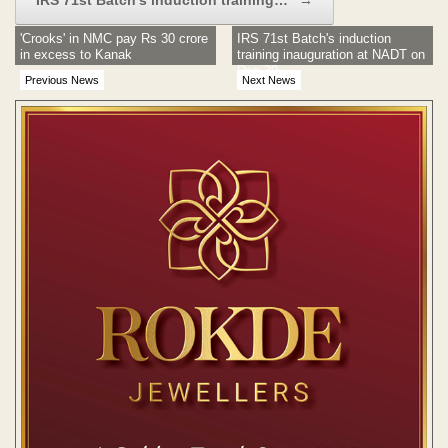
IRS 71st Batch’s induction training…
→
'Crooks' in NMC pay Rs 30 crore
IRS 71st Batch's induction
in excess to Kanak
training inauguration at NADT on
Dec 30
Previous News
Next News