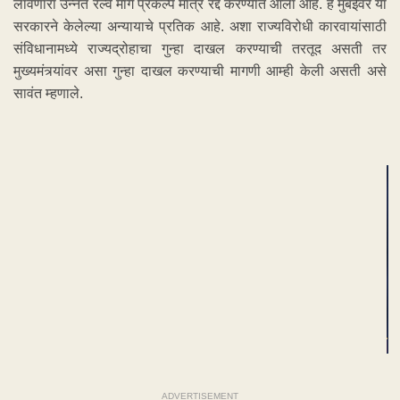
लावणारा उन्नत रेल्वे मार्ग प्रकल्प मात्र रद्द करण्यात आला आहे. हे मुंबईवर या
सरकारने केलेल्या अन्यायाचे प्रतिक आहे. अशा राज्यविरोधी कारवायांसाठी
संविधानामध्ये राज्यद्रोहाचा गुन्हा दाखल करण्याची तरतूद असती तर
मुख्यमंत्र्यांवर असा गुन्हा दाखल करण्याची मागणी आम्ही केली असती असे
सावंत म्हणाले.
ADVERTISEMENT
ADVERTISEMENT