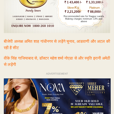
₹ 1 43,400 /-
₹ 1,33,100 /-
Kg
Silver/
Platinum
₹ 2,21,200/-
₹ 88,000/-
Recommended rate for Nagpur sarafa
Making charges minimum 13% and
above
बीजेपी अध्यक्ष अमित शाह गांधीनगर से लड़ेंगे चुनाव, आडवाणी और अटल की
रही है सीट
वीके सिंह गाजियाबाद से, डॉक्टर महेश शर्मा नोएडा से और स्मृति इरानी अमेठी
से लड़ेंगी
ADVERTISEMENT