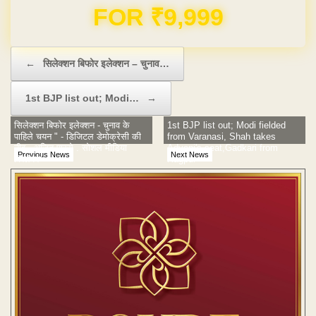
Domain & Hosting FREE for 1 Year
Post navigation
←
सिलेक्शन बिफोर इलेक्शन – चुनाव…
1st BJP list out; Modi…
→
सिलेक्शन बिफोर इलेक्शन - चुनाव के
1st BJP list out; Modi fielded
पाहिले चयन " - डिजिटल डेमोक्रेसी की
from Varanasi, Shah takes
नीव - अजित पारसे . सोशल मीडिया
Advani's seat,Gadkari from
Previous News
Next News
विश्लेषक
Nagpur