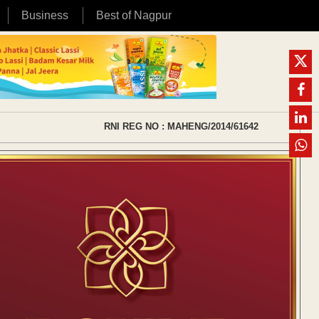
Business
Best of Nagpur
RNI REG NO : MAHENG/2014/61642