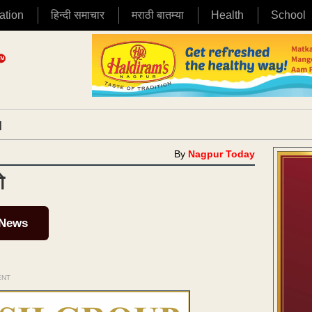
ation
हिन्दी समाचार
मराठी बातम्या
Health
School
|
By
Nagpur Today
ो
 News
ENT