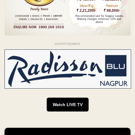
Kg
Silver/
Platinum
₹ 2,21,200/-
₹ 88,000/-
Recommended rate for Nagpur sarafa
Making charges minimum 13% and
above
ADVERTISEMENT
Watch LIVE TV