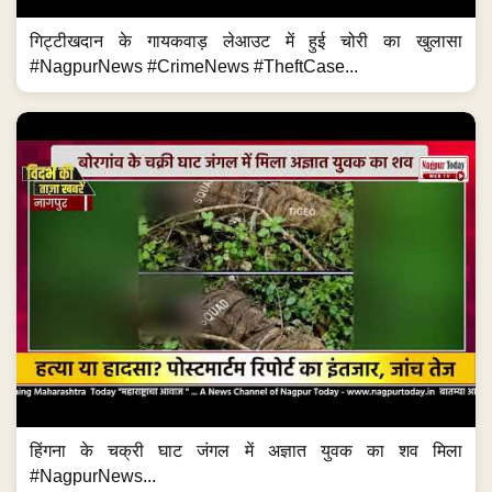
गिट्टीखदान के गायकवाड़ लेआउट में हुई चोरी का खुलासा
#NagpurNews #CrimeNews #TheftCase...
हिंगना के चक्री घाट जंगल में अज्ञात युवक का शव मिला
#NagpurNews...