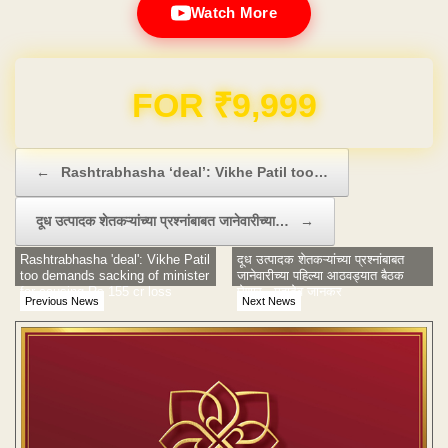
Watch More
FOR ₹9,999
Post navigation
←
Rashtrabhasha ‘deal’: Vikhe Patil too…
दूध उत्पादक शेतकऱ्यांच्या प्रश्नांबाबत जानेवारीच्या…
→
Rashtrabhasha 'deal': Vikhe Patil
दूध उत्पादक शेतकऱ्यांच्या प्रश्नांबाबत
too demands sacking of minister
जानेवारीच्या पहिल्या आठवड्यात बैठक
for causing Rs 155 cr loss
घेणार - महादेव जानकर
Previous News
Next News