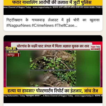
गिट्टीखदान के गायकवाड़ लेआउट में हुई चोरी का खुलासा
#NagpurNews #CrimeNews #TheftCase...