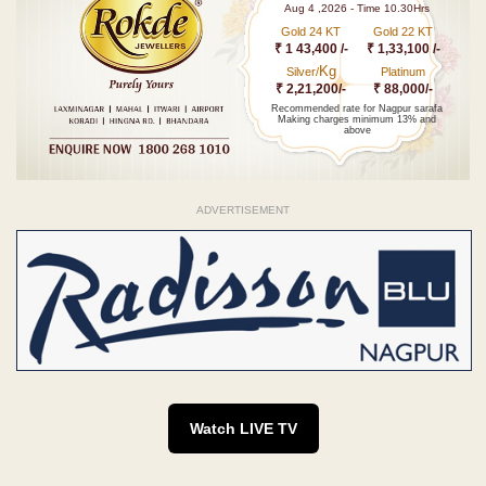
Aug 4 ,2026 - Time 10.30Hrs
Gold 24 KT
Gold 22 KT
₹ 1 43,400 /-
₹ 1,33,100 /-
Kg
Silver/
Platinum
₹ 2,21,200/-
₹ 88,000/-
Recommended rate for Nagpur sarafa
Making charges minimum 13% and
above
ADVERTISEMENT
Watch LIVE TV