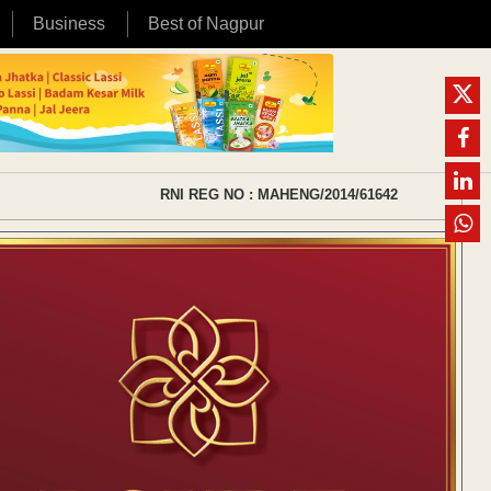
Business
Best of Nagpur
RNI REG NO : MAHENG/2014/61642