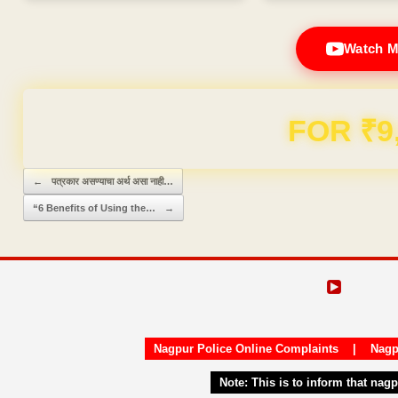
Watch M
Domain & Hosting F
Post navigation
←
पत्रकार असण्याचा अर्थ असा नाही…
“6 Benefits of Using the…
→
Nagpur Police Online Complaints
|
Nagp
Note:
This is to inform that nag