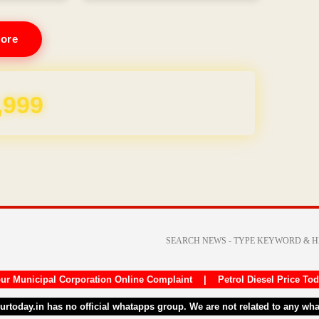
ore
REE for 1 Year
ur Municipal Corporation Online Complaint
|
Petrol Diesel Price To
purtoday.in has no official whatapps group. We are not related to any wh