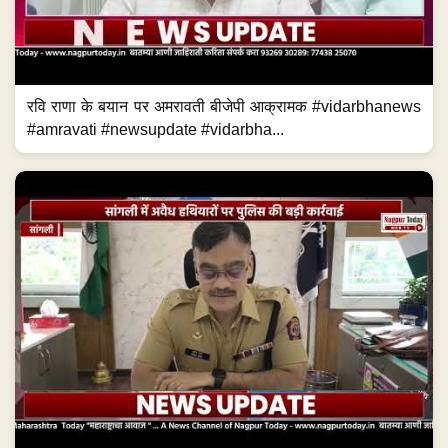
रवि राणा के बयान पर अमरावती बीजेपी आक्रामक #vidarbhanews
#amravati #newsupdate #vidarbha...