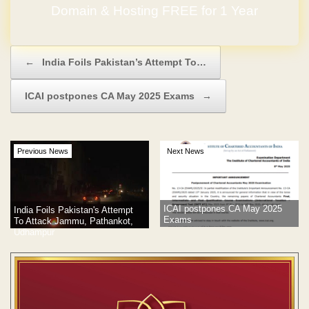
Domain & Hosting FREE for 1 Year
No Hidden Charges
Post navigation
←
India Foils Pakistan’s Attempt To…
ICAI postpones CA May 2025 Exams
→
Previous News
Next News
ICAI postpones CA May 2025
India Foils Pakistan's Attempt
Exams
To Attack Jammu, Pathankot,
Udhampur