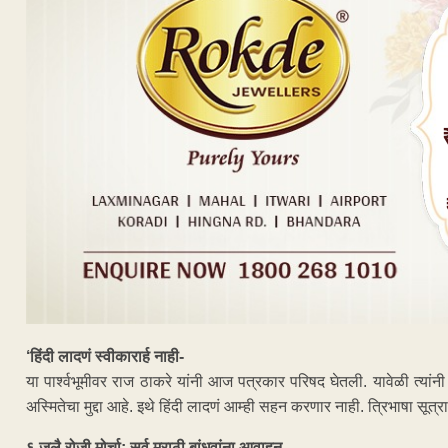
‘हिंदी लादणं स्वीकारार्ह नाही-
या पार्श्वभूमीवर राज ठाकरे यांनी आज पत्रकार परिषद घेतली. यावेळी त्यां
अस्मितेचा मुद्दा आहे. इथे हिंदी लादणं आम्ही सहन करणार नाही. त्रिभाषा सूत
६ जुलै रोजी मोर्चा; सर्व मराठी बांधवांना आवाहन-