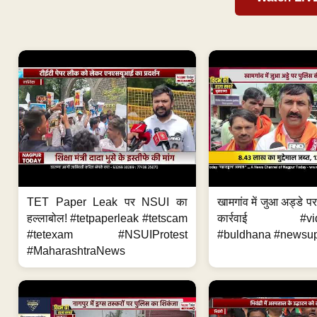
TET Paper Leak पर NSUI का
खामगांव में जुआ अड्डे प
हल्लाबोल! #tetpaperleak #tetscam
कार्रवाई #vid
#tetexam #NSUIProtest
#buldhana #newsupd
#MaharashtraNews