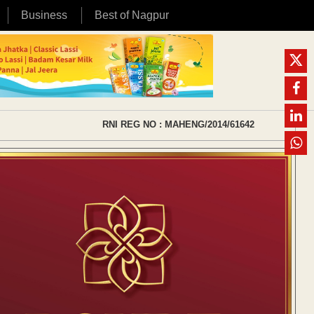
Business
Best of Nagpur
RNI REG NO : MAHENG/2014/61642