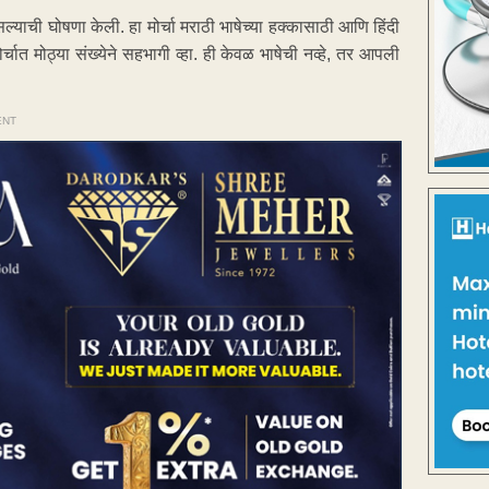
ल्याची घोषणा केली. हा मोर्चा मराठी भाषेच्या हक्कासाठी आणि हिंदी
चात मोठ्या संख्येने सहभागी व्हा. ही केवळ भाषेची नव्हे, तर आपली
ENT