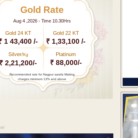
Gold Rate
Aug 4 ,2026 - Time 10.30Hrs
Gold 24 KT
Gold 22 KT
₹ 1 43,400 /-
₹ 1,33,100 /-
Silver/
Platinum
Kg
₹ 88,000/-
₹ 2,21,200/-
Recommended rate for Nagpur sarafa Making
charges minimum 13% and above
ENT