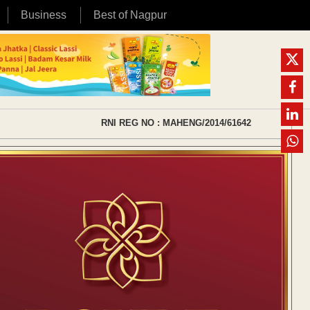
Business
Best of Nagpur
RNI REG NO : MAHENG/2014/61642