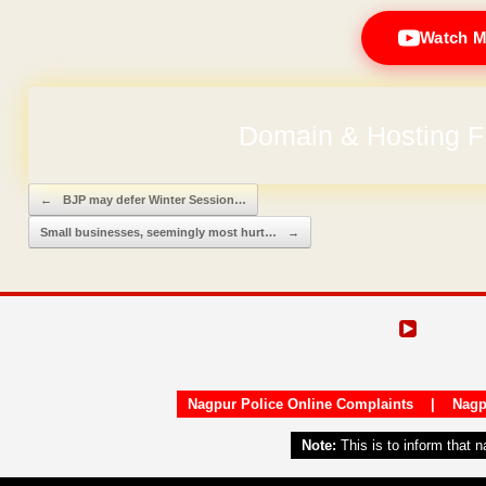
Watch M
No Hidden Ch
Post navigation
←
BJP may defer Winter Session…
Small businesses, seemingly most hurt…
→
Nagpur Police Online Complaints
|
Nagp
Note:
This is to inform that 