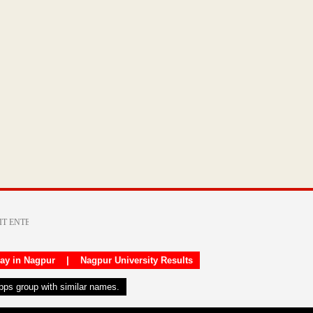
day in Nagpur
|
Nagpur University Results
apps group with similar names.