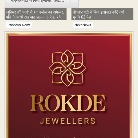
वीएनआयटी ने बिना इजाज़त काँटे…
→
जून‍ियर की पत्‍नी से था कर्नल का अफेयर,
वीएनआयटी ने बिना इजाज़त काँटे वर्षो
पति ने आधी रात बाद डलवा दी रेड, रंगे
पुराने 62 पेड़
हाथ धराया
Previous News
Next News